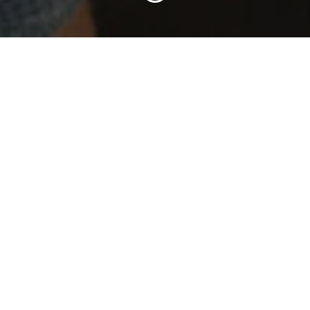
Was ist der NEXT Award?
Der NEXT Award Düsseldorf richtet sich an alle, die
ihre innovative Startup-Idee in die Realität umsetzen
wollen. Deine Idee ist es wert, nicht nur ausgetestet,
sondern auch umgesetzt zu werden. Ergreife die
Chance und nimm am NEXT Award Düsseldorf teil!
Auch in 2025 prämiert eine Expertenjury das beste
Geschäftsmodell aller teilnehmenden Teams und das
Publikum den besten Pitch des Abschlussevents.