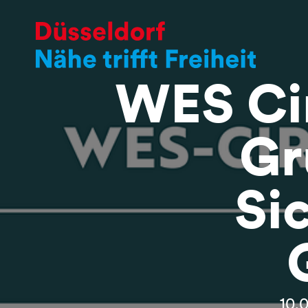
WES Ci
Gr
Si
10.