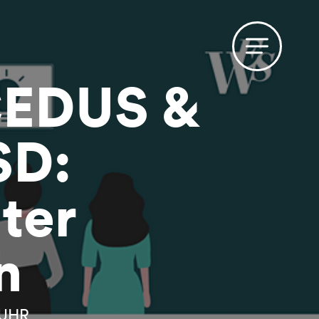
CEDUS &
SD:
ter
n
 UHR