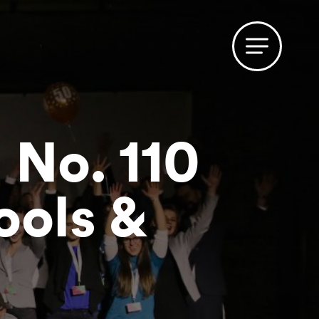
No. 110
ools &