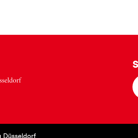
S
 Düsseldorf