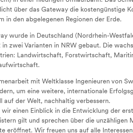
2,8 cm) in einer niedrigen Umlaufbahn. Das S
t über das Gateway die kos­ten­güns­ti­ge Kom­m
 in den ab­ge­le­ge­nen Regionen der Erde.
urde in Deutsch­land (Nord­rhein-West­falen
22 in zwei Varianten in NRW gebaut. Die wa
trien: Land­wirt­schaft, Forst­wirt­schaft, Mariti
uf­wirt­schaft.
­men­ar­beit mit Welt­klas­se In­ge­nieu­ren von 
, um eine weitere, in­ter­na­tio­na­le Er­folgs
 auf der Welt, nachhaltig verbessern.
 einen Einblick in die Ent­wick­lung der ersten
eistern gilt und sprechen über die unzähligen Mö
ute eröffnet. Wir freuen uns auf alle In­ter­es­s