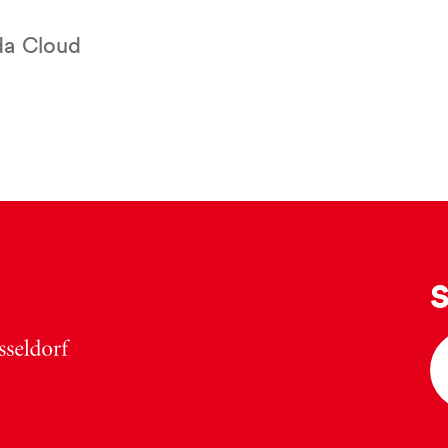
da Cloud
S