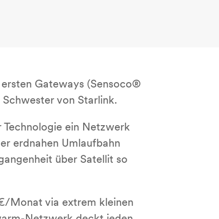
 die ersten Gateways (Sensoco®
n Schwester von Starlink.
Tech­no­lo­gie ein Netzwerk
einer erdnahen Umlaufbahn
n­gen­heit über Satellit so
 10€/Monat via extrem kleinen