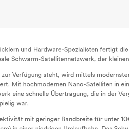
ck­lern und Hard­ware-Spe­zia­lis­ten fertigt
e Schwarm-Sat­el­li­ten­netz­werk, der kleine
zur Verfügung steht, wird mittels modernster 
rt. Mit hoch­mo­der­nen Nano-Sa­tel­li­ten in 
eine schnelle Über­tra­gung, die in der Ver­ga
ie­lig war.
­nek­ti­vi­tät mit geringer Bandbreite für unter