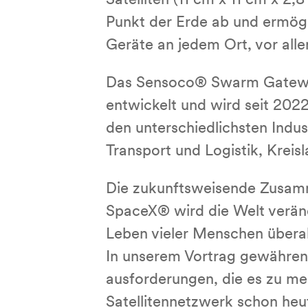
Satelliten (11 cm x 11 cm x 
Punkt der Erde ab und ermöglich
Geräte an jedem Ort, vor allem
Das Sensoco® Swarm Gateway w
entwickelt und wird seit 20
den un­ter­schied­lich­sten Indus
Transport und Logistik, Kreis­la
Die zu­kunfts­wei­sen­de Zu­sam
SpaceX® wird die Welt verändern
Leben vieler Menschen überall
In unserem Vortrag gewähren wir
aus­for­de­run­gen, die es zu m
Sa­tel­li­ten­netz­werk schon he