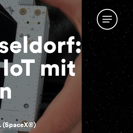
eldorf:
IoT mit
en
. (SpaceX®)