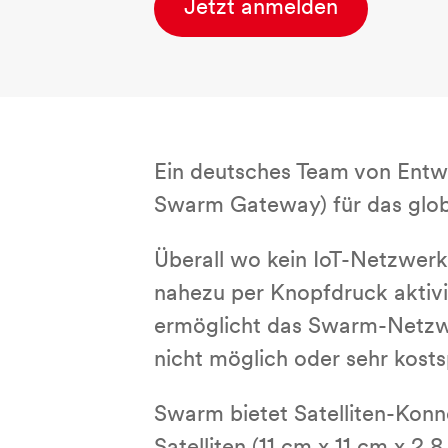
Jetzt anmelden
Ein deutsches Team von Ent­wi
Swarm Gateway) für das global
Überall wo kein IoT-Netzwerk 
nahezu per Knopfdruck aktivie
ermöglicht das Swarm-Netzwerk 
nicht möglich oder sehr kost­sp
Swarm bietet Sa­tel­li­ten-Kon