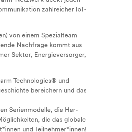
chwarm-Netzwerk deckt jeden
u­ni­ka­ti­on zahl­rei­cher IoT-
) von einem Spe­zi­al­team
chsende Nachfrage kommt aus
mer Sektor, En­er­gie­ver­sor­ger,
Swarm Tech­no­lo­gies® und
­ge­schich­te bereichern und das
 Se­ri­en­mo­del­le, die Her­
g­lich­kei­ten, die das globale
ent*innen und Teil­neh­mer*innen!