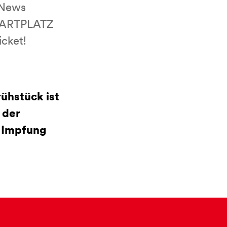
 News
STARTPLATZ
icket!
ühstück ist
 der
n Impfung