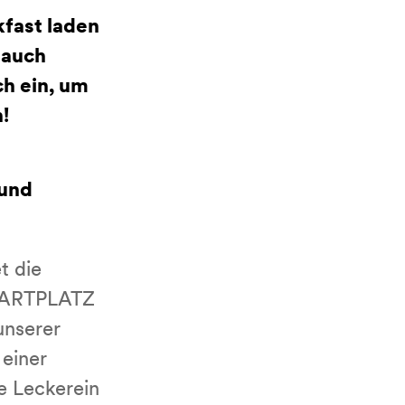
kfast laden
 auch
ch ein, um
!
und
t die
STARTPLATZ
unserer
einer
e Leckerein