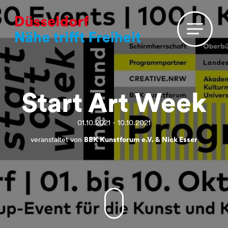
Start Art Week
01.10.2021 - 10.10.2021
veranstaltet von
BBK Kunstforum e.V. & Nick Esser