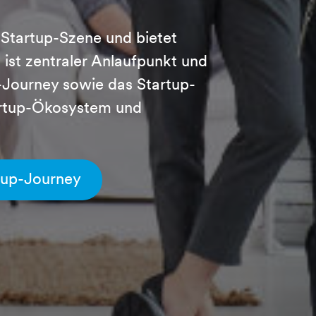
 Startup-Szene und bietet
ist zentraler Anlaufpunkt und
-Journey sowie das Startup-
artup-Ökosystem und
eup-Journey