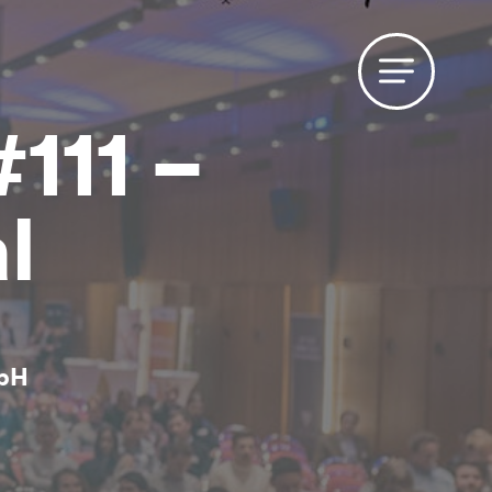
111 –
l
bH