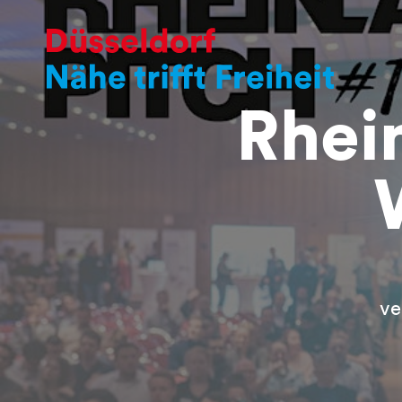
Rhei
ve