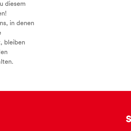
u diesem
en!
ns, in denen
e
, bleiben
den
lten.
S