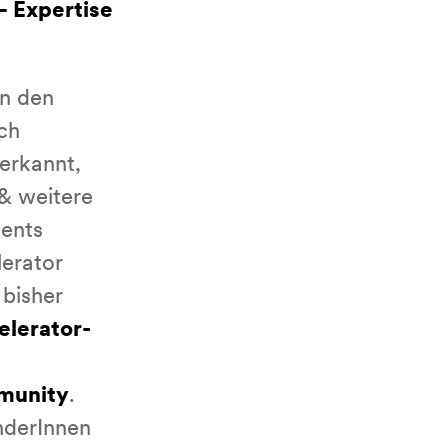
– Expertise
in den
ch
erkannt,
 & weitere
ents
erator
 bisher
elerator-
munity
.
derInnen