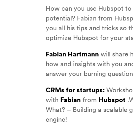
How can you use Hubspot to it
potential? Fabian from Hubspo
you all his tips and tricks so 
optimize Hubspot for your st
Fabian Hartmann
will share 
how and insights with you an
answer your burning question
CRMs for startups:
Worksho
with
Fabian
from
Hubspot
.
W
What? – Building a scalable 
engine!