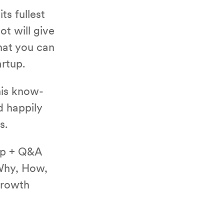
s fullest
t will give
that you can
artup.
his know-
d happily
s.
p + Q&A
hy, How,
growth