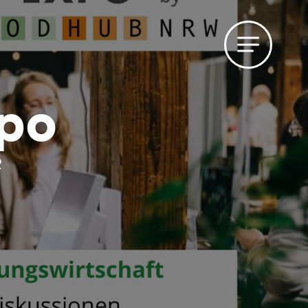
xpo
R