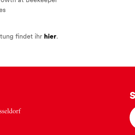
owth at Beekeeper
es
tung findet ihr
hier
.
S