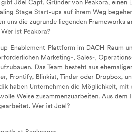
 gibt Jöel Capt, Gründer von Peakora, einen Ei
ling Stage Start-ups auf ihrem Weg begehen
uen uns die zugrunde liegenden Frameworks a
 Wer ist Peakora?
artup-Enablement-Plattform im DACH-Raum und
erforderlichen Marketing-, Sales-, Operation
 aufzubauen. Das Team besteht aus ehemalige
, Frontify, Blinkist, Tinder oder Dropbox, und
ik haben Unternehmen die Möglichkeit, mit 
svolle Weise zusammenzuarbeiten. Aus dem Hu
arbeitet. Wer ist Joël?