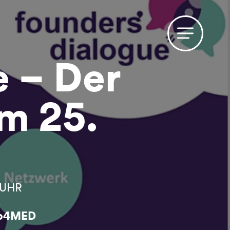
e – Der
m 25.
r UHR
up4MED