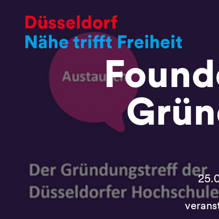
Founde
Grün
25.0
verans