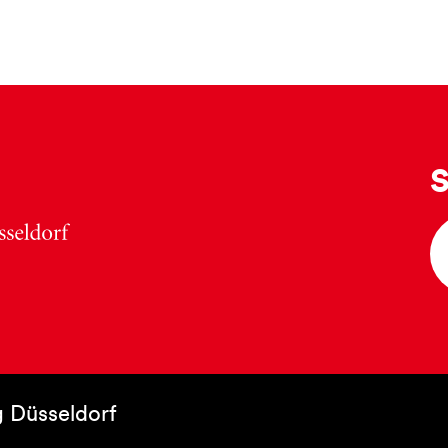
S
 Düsseldorf