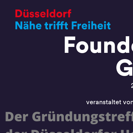
Founde
G
veranstaltet vo