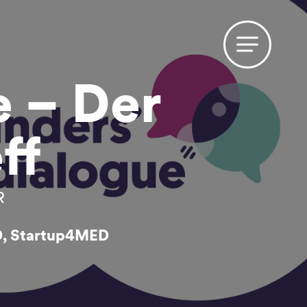
e – Der
ff
R
D, Startup4MED