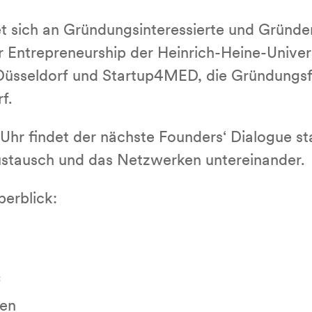
et sich an Gründungsinteressierte und Gründe
r Entrepreneurship der Heinrich-Heine-Univers
Düsseldorf und Startup4MED, die Gründungs
f.
r findet der nächste Founders‘ Dialogue stat
ustausch und das Netzwerken untereinander.
berblick:
f
hen