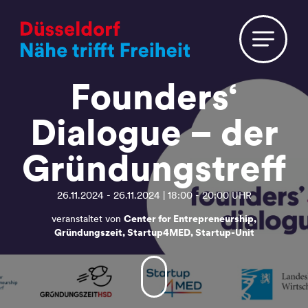
Founders‘
Dialogue – der
Gründungstreff
26.11.2024 - 26.11.2024 | 18:00 - 20:00 UHR
veranstaltet von
Center for Entrepreneurship,
Gründungszeit, Startup4MED, Startup-Unit