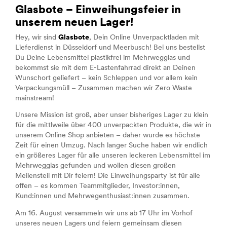
Glasbote – Einweihungsfeier in
unserem neuen Lager!
Hey, wir sind
Glasbote
, Dein Online Unverpacktladen mit
Lieferdienst in Düsseldorf und Meerbusch! Bei uns bestellst
Du Deine Lebensmittel plastikfrei im Mehrwegglas und
bekommst sie mit dem E-Lastenfahrrad direkt an Deinen
Wunschort geliefert – kein Schleppen und vor allem kein
Verpackungsmüll – Zusammen machen wir Zero Waste
mainstream!
Unsere Mission ist groß, aber unser bisheriges Lager zu klein
für die mittlweile über 400 unverpackten Produkte, die wir in
unserem Online Shop anbieten – daher wurde es höchste
Zeit für einen Umzug. Nach langer Suche haben wir endlich
ein größeres Lager für alle unseren leckeren Lebensmittel im
Mehrwegglas gefunden und wollen diesen großen
Meilensteil mit Dir feiern! Die Einweihungsparty ist für alle
offen – es kommen Teammitglieder, Investor:innen,
Kund:innen und Mehrwegenthusiast:innen zusammen.
Am 16. August versammeln wir uns ab 17 Uhr im Vorhof
unseres neuen Lagers und feiern gemeinsam diesen