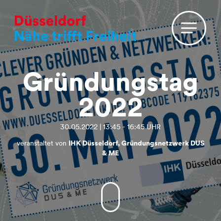
Gründungstag
2022
30.05.2022 | 13:45 - 16:45 UHR
veranstaltet von
IHK Düsseldorf, Gründungsnetzwerk DUS
& ME