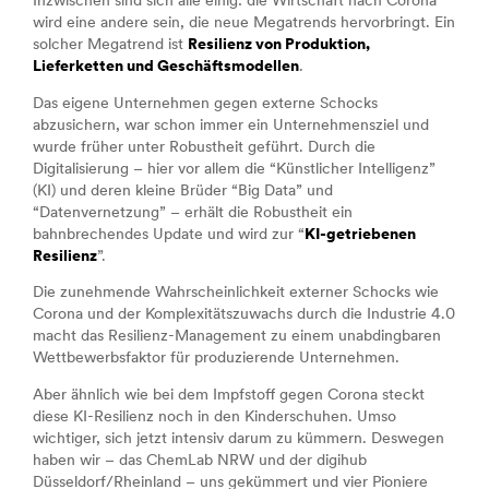
Inzwischen sind sich alle einig: die Wirtschaft nach Corona
wird eine andere sein, die neue Megatrends hervorbringt. Ein
solcher Megatrend ist
Resilienz von Produktion,
Lieferketten und Geschäftsmodellen
.
Das eigene Unternehmen gegen externe Schocks
abzusichern, war schon immer ein Unternehmensziel und
wurde früher unter Robustheit geführt. Durch die
Digitalisierung – hier vor allem die “Künstlicher Intelligenz”
(KI) und deren kleine Brüder “Big Data” und
“Datenvernetzung” – erhält die Robustheit ein
bahnbrechendes Update und wird zur “
KI-getriebenen
Resilienz
”.
Die zunehmende Wahrscheinlichkeit externer Schocks wie
Corona und der Komplexitätszuwachs durch die Industrie 4.0
macht das Resilienz-Management zu einem unabdingbaren
Wettbewerbsfaktor für produzierende Unternehmen.
Aber ähnlich wie bei dem Impfstoff gegen Corona steckt
diese KI-Resilienz noch in den Kinderschuhen. Umso
wichtiger, sich jetzt intensiv darum zu kümmern. Deswegen
haben wir – das ChemLab NRW und der digihub
Düsseldorf/Rheinland – uns gekümmert und vier Pioniere