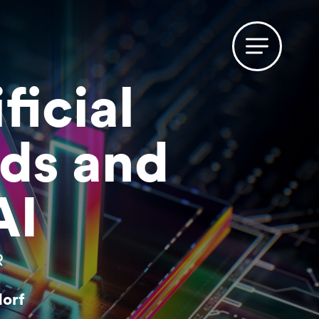
ficial
nds and
AI
R
dorf