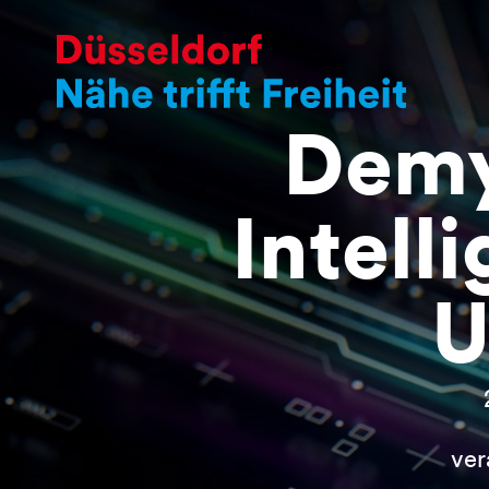
Demys
Intell
U
ver