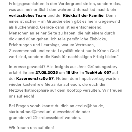
Erfolgsgeschichten in den Vordergrund stellen, sondern das,
was aus meiner Sicht den wahren Unterschied macht: ein
verlässliches Team
und der
Rückhalt der Familie
. Denn
eines ist sicher – im Gründerleben gibt es mehr Gegenwind
als Rückenwind. Gerade dann ist es entscheidend,
Menschen an seiner Seite zu haben, die mit einem durch
dick und dünn gehen. Ich teile persönliche Einblicke,
Erfahrungen und Learnings, warum Vertrauen,
Zusammenhalt und echte Loyalität nicht nur in Krisen Gold
wert sind, sondern die Basis für nachhaltigen Erfolg bilden.“
Interesse geweckt? Alle Insights aus Jens Gründungsstory
erfahrt ihr am
27.05.2025
um
18 Uhr
im
TechHub K67
auf
der
Kasernenstraße 67
. Neben dem Impulsvortrag warten
wieder kostenfreie Getränke auf euch, die euch die
Netzwerkatmosphäre auf dem Rooftop versüßen. Wir freuen
uns auf euch!
Bei Fragen vorab kannst du dich an cedus@hhu.de,
startup4med@med.uni-duesseldorf.de oder
gruenderzeit@hs-duesseldorf wenden.
Wir freuen uns auf dich!